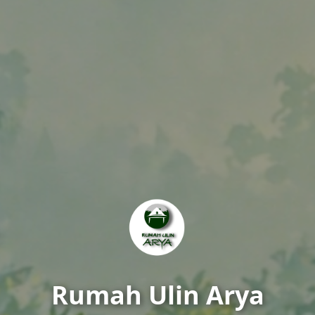
Rumah Ulin Arya