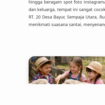
hingga beragam spot foto instagram
dan keluarga, tempat ini sangat cocok 
RT. 20 Desa Bayur, Sempaja Utara, R
menikmati suasana santai, menyenan