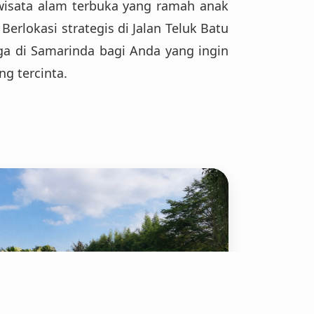
wisata alam terbuka yang ramah anak
Berlokasi strategis di Jalan Teluk Batu
ga di Samarinda bagi Anda yang ingin
g tercinta.