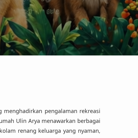
ng menghadirkan pengalaman rekreasi
 Rumah Ulin Arya menawarkan berbagai
y, kolam renang keluarga yang nyaman,