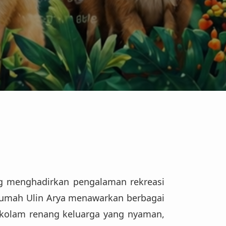
ng menghadirkan pengalaman rekreasi
 Rumah Ulin Arya menawarkan berbagai
y, kolam renang keluarga yang nyaman,