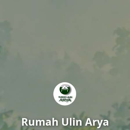
Rumah Ulin Arya