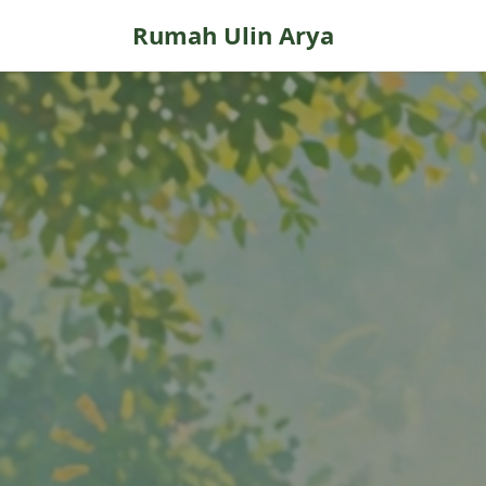
Rumah Ulin Arya