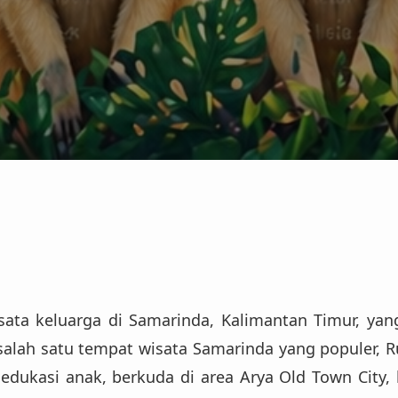
isata keluarga di Samarinda, Kalimantan Timur, ya
salah satu tempat wisata Samarinda yang populer,
k edukasi anak, berkuda di area Arya Old Town Cit