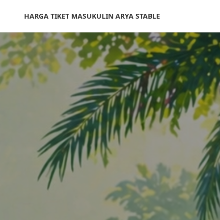
HARGA TIKET MASUK
ULIN ARYA STABLE