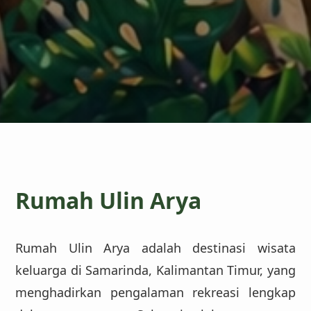
Rumah Ulin Arya
Rumah Ulin Arya adalah destinasi wisata
keluarga di Samarinda, Kalimantan Timur, yang
menghadirkan pengalaman rekreasi lengkap