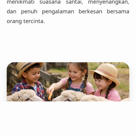
menikmati suasana santai, menyenangkan,
dan penuh pengalaman berkesan bersama
orang tercinta.