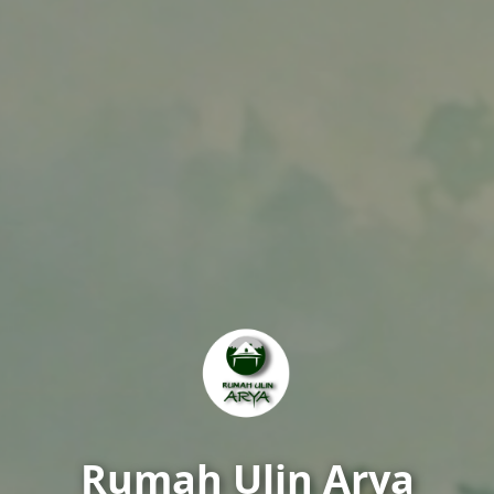
Rumah Ulin Arya